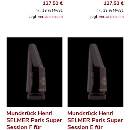
127,50
€
127,50
€
inkl. 19 % MwSt.
inkl. 19 % MwSt.
zzgl.
Versandkosten
zzgl.
Versandkosten
Mundstück Henri
Mundstück Henri
SELMER Paris Super
SELMER Paris Super
Session F für
Session E für