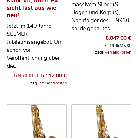
Mark VII, hoch-F#,
massivem Silber (S-
sieht fast aus wie
Bogen und Korpus),
neu!
Nachfolger des T-9930,
Jetzt im 140 Jahre
solide gebautes…
SELMER
8.847,00
€
Jubiläumsangebot. Um
inkl. 19 % MwSt.
schon vor
zzgl.
Versandkosten
Veröffentlichung über
die…
Ursprünglicher Preis war: 5.950,00 €
Aktueller Preis ist: 5.117,00 €
5.950,00
€
5.117,00
€
zzgl.
Versandkosten