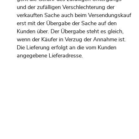
und der zufälligen Verschlechterung der
verkauften Sache auch beim Versendungskauf
erst mit der Übergabe der Sache auf den
Kunden über. Der Übergabe steht es gleich,
wenn der Käufer in Verzug der Annahme ist.
Die Lieferung erfolgt an die vom Kunden
angegebene Lieferadresse.
Alle angegebenen Preise sind Endpreise inkl.
der ges. Umsatzsteuer. Die Versandkosten
werden gesondert berechnet und richten sich
nach der Versandadresse sowie dem Gewicht
der Ware.
Die Ware ist umgehend nach Empfangnahme
durch den Kunden oder seinen Beauftragten
auf Transportschäden zu untersuchen, wenn
der Kunde Unternehmer ist. Feststellbare
Transport- und Verpackungsschäden muss