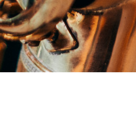
Schnuppersaxen b
Ein Saxophon und DU! Ob d
Du kannst bei uns einfach mal reinschnup