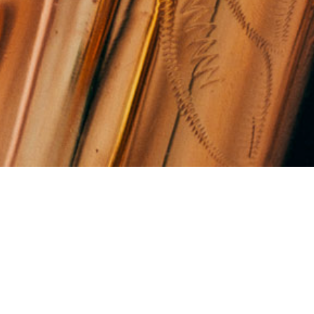
ei SAXOPHONIC
as was wird?
pern und herausfinden, ob