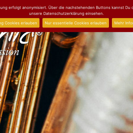
ng erfolgt anonymisiert. Über die nachstehenden Buttons kannst Du d
unsere Datenschutzerklärung einsehen.
ng Cookies erlauben
Nur essentielle Cookies erlauben
Mehr Info