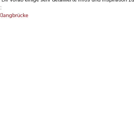
:
 Klangbrücke