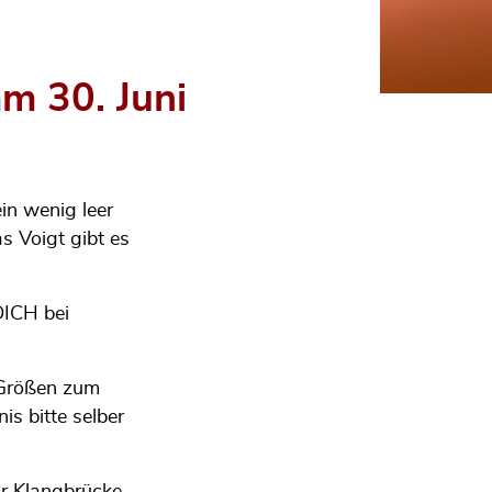
m 30. Juni
in wenig leer
s Voigt gibt es
DICH bei
d Größen zum
s bitte selber
zur Klangbrücke