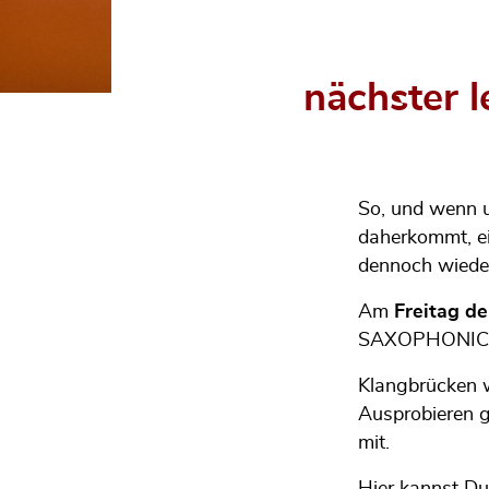
nächster 
So, und wenn u
daherkommt, ei
dennoch wiede
Am
Freitag de
SAXOPHONIC
Klangbrücken w
Ausprobieren g
mit.
Hier kannst Du 