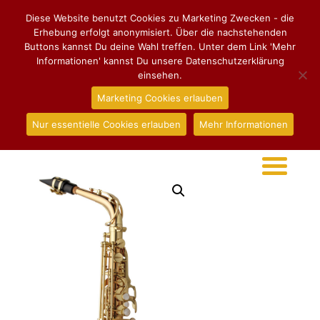
Diese Website benutzt Cookies zu Marketing Zwecken - die
Erhebung erfolgt anonymisiert. Über die nachstehenden
Buttons kannst Du deine Wahl treffen. Unter dem Link 'Mehr
Informationen' kannst Du unsere Datenschutzerklärung
einsehen.
Marketing Cookies erlauben
Nur essentielle Cookies erlauben
Mehr Informationen
Start
/
Altsaxophon
/ Altsaxophon Yanagisawa WO-2
Bronze