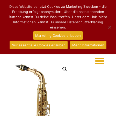
Diese Website benutzt Cookies zu Marketing Zwecken - die
Erhebung erfolgt anonymisiert. Über die nachstehenden
Buttons kannst Du deine Wahl treffen. Unter dem Link 'Mehr
Informationen' kannst Du unsere Datenschutzerklärung
einsehen.
Marketing Cookies erlauben
Nur essentielle Cookies erlauben
Mehr Informationen
Start
/
Altsaxophon
/ Altsaxophon Yanagisawa WO-20
Elite Bronze