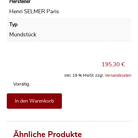
Hersteller
Henri SELMER Paris
Typ
Mundstück
195,30
€
inkl. 19 % MwSt.
zzgl.
Versandkosten
Vorrätig
Mundstück Henri SELMER Paris S80 C** für Tenorsaxopho
In den Warenkorb
Ähnliche Produkte