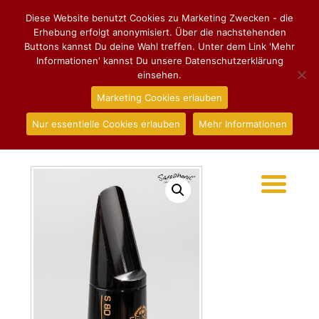
Diese Website benutzt Cookies zu Marketing Zwecken - die
Erhebung erfolgt anonymisiert. Über die nachstehenden
Buttons kannst Du deine Wahl treffen. Unter dem Link 'Mehr
Informationen' kannst Du unsere Datenschutzerklärung
einsehen.
Marketing Cookies erlauben
Nur essentielle Cookies erlauben
Mehr Informationen
Start
/
Mundstücke
/
Tenorsaxophon
/ Mundstück Henri
SELMER Paris S80 C** für Tenorsaxophon