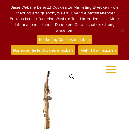
Diese Website benutzt Cookies zu Marketing Zwecken - die
Erhebung erfolgt anonymisiert. Über die nachstehenden
Buttons kannst Du deine Wahl treffen. Unter dem Link 'Mehr
Informationen' kannst Du unsere Datenschutzerklärung
einsehen.
Marketing Cookies erlauben
Nur essentielle Cookies erlauben
Mehr Informationen
Start
/
Sopransaxophon
/ Sopransaxophon Yanagisawa
WO-10 Elite