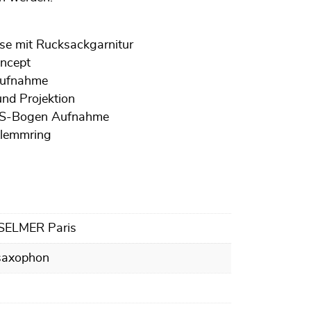
se mit Rucksackgarnitur
ncept
Aufnahme
und Projektion
t S-Bogen Aufnahme
Klemmring
 SELMER Paris
saxophon