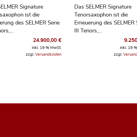
SELMER Signature
Das SELMER Signature
saxophon ist die
Tenorsaxophon ist die
erung des SELMER Serie
Erneuerung des SELMER 
nors,…
III Tenors,…
24.900,00
€
9.25
inkl. 19 % MwSt.
inkl. 19 
zzgl.
Versandkosten
zzgl.
Versan