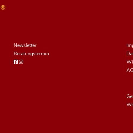
Newsletter
Im
Beratungstermin
Da
Wi
A
Ge
We