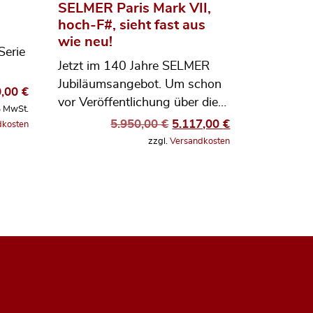
SELMER Paris Mark VII,
hoch-F#, sieht fast aus
wie neu!
Serie
Jetzt im 140 Jahre SELMER
Jubiläumsangebot. Um schon
0,00
€
vor Veröffentlichung über die…
% MwSt.
Ursprünglicher Preis war:
Aktueller Preis 
5.950,00
€
5.117,00
€
dkosten
zzgl.
Versandkosten