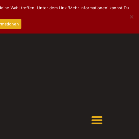
eine Wahl treffen. Unter dem Link 'Mehr Informationen' kannst Du
rmationen